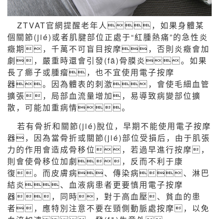
ZTVAT官網提醒老年人，如果身體某
個關節(jié)或者肌腱部位正處于“紅腫熱痛”的急性炎
癥期，千萬不可盲目按摩，否則炎癥會加
劇，嚴重時還會引發(fā)骨膜炎。如果
長了癤子或腫瘤，也不宜使用電子按摩
器。因為體表的刺激，會使毛細血管
擴張，局部血流量增加，易導致病變部位擴
散，可能加重病情。
若有骨折和關節(jié)脫位，早期不能使用電子按摩
器，因為當骨折或關節(jié)部位受損后，由于肌張
力的作用會造成骨移位，若過早進行按摩，
則會使骨移位加劇，反而不利于康
復。而皮膚病、傳染病、淋巴
結炎、血液病患者更要慎用電子按摩
器，同時，對于高血壓、貧血的患
者，應特別注意不要在頸側動脈處按摩，以免