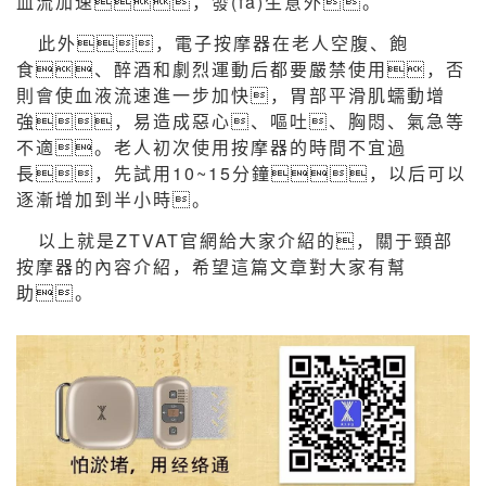
血流加速，發(fā)生意外。
此外，電子按摩器在老人空腹、飽
食、醉酒和劇烈運動后都要嚴禁使用，否
則會使血液流速進一步加快，胃部平滑肌蠕動增
強，易造成惡心、嘔吐、胸悶、氣急等
不適。老人初次使用按摩器的時間不宜過
長，先試用10~15分鐘，以后可以
逐漸增加到半小時。
以上就是ZTVAT官網給大家介紹的，關于頸部
按摩器的內容介紹，希望這篇文章對大家有幫
助。