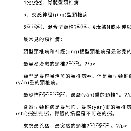
4、脊髓型頸椎病
5、交感神經(jīng)型頸椎病
6、混合型頸椎?。ê瑑煞N或兩種以
最常見的頸椎病：
頸型頸椎病和神經(jīng)根型頸椎病是最常見
最容易治愈的頸椎?。?/p>
頸型是最容易治愈的頸椎病。但是頸型頸椎病
(yán)重的頸椎病。
最恐怖，最嚴(yán)重的頸椎?。?/
脊髓型頸椎病是最恐怖，最嚴(yán)重的頸椎
(shí)，脊髓的損傷是不可逆的。
來勢最兇猛，最突然的頸椎?。?/p>