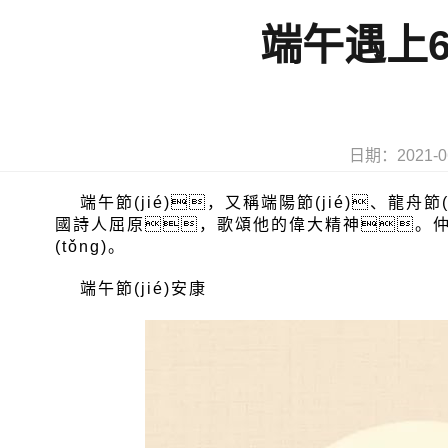
端午遇上
日期：2021-0
端午節(jié)，又稱端陽節(jié)、
國詩人屈原，歌頌他的偉大精神。仲
(tǒng)。
端午節(jié)安康